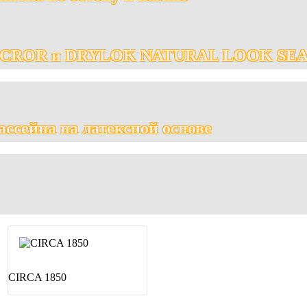
CROR и DRYLOK NATURAL LOOK SE
ассейна на латексной основе
CIRCA 1850