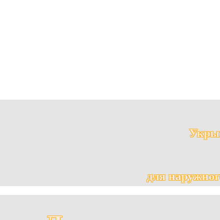
Укрыв
для наружног