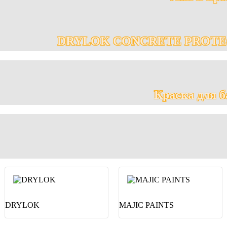
DRYLOK CONCRETE PROTE
Краска для б
Смореть все
Смореть все
DRYLOK
MAJIC PAINTS