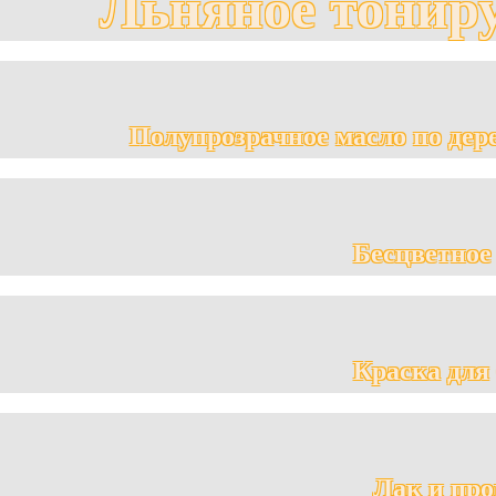
Льняное тонир
Полупрозрачное масло по дер
Бесцветное
Краска для
Лак и про