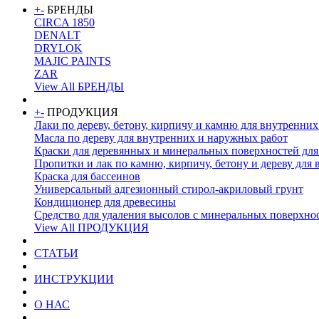
+
-
БРЕНДЫ
CIRCA 1850
DENALT
DRYLOK
MAJIC PAINTS
ZAR
View All БРЕНДЫ
+
-
ПРОДУКЦИЯ
Лаки по дереву, бетону, кирпичу и камню для внутренни
Масла по дереву для внутренних и наружных работ
Краски для деревянных и минеральных поверхностей для
Пропитки и лак по камню, кирпичу, бетону и дереву для
Краска для бассеинов
Универсальный адгезионный стирол-акриловый грунт
Кондиционер для древесины
Средство для удаления высолов с минеральных поверхно
View All ПРОДУКЦИЯ
CТАТЬИ
ИНСТРУКЦИИ
О НАС