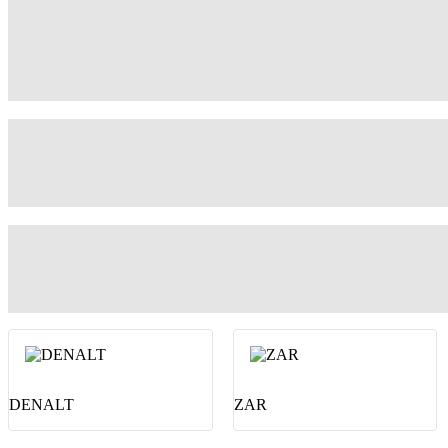
Смореть все
Смореть все
DENALT
ZAR