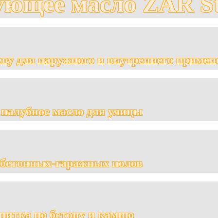
ующее масло ZAR St
еву для наружного и внутреннего примен
 палубное масло для улицы
 бетонных-гаражных полов
питка по бетону и камню